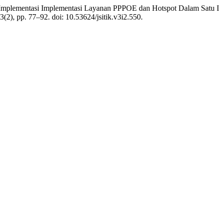
25) “Implementasi Implementasi Layanan PPPOE dan Hotspot Dalam Sa
 3(2), pp. 77–92. doi: 10.53624/jsitik.v3i2.550.