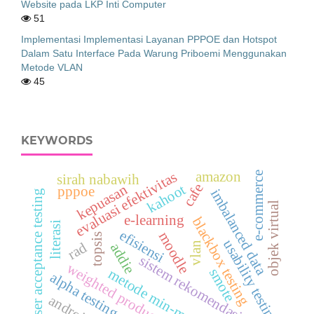
Website pada LKP Inti Computer
51
Implementasi Implementasi Layanan PPPOE dan Hotspot
Dalam Satu Interface Pada Warung Priboemi Menggunakan
Metode VLAN
45
KEYWORDS
amazon
evaluasi efektivitas
e-commerce
sirah nabawih
cafe
kahoot
kepuasan
pppoe
imbalanced data
user acceptance testing
objek virtual
e-learning
blackbox testing
literasi
efisiensi
moodle
topsis
usability testing
rad
vlan
addie
sistem rekomendasi
weighted product
metode min-max
smote
alpha testing
android