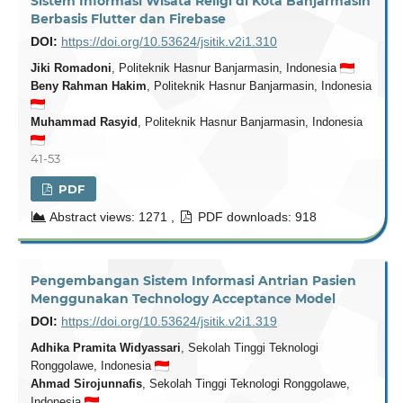
Sistem Informasi Wisata Religi di Kota Banjarmasin
Berbasis Flutter dan Firebase
DOI:
https://doi.org/10.53624/jsitik.v2i1.310
Jiki Romadoni
, Politeknik Hasnur Banjarmasin, Indonesia
Beny Rahman Hakim
, Politeknik Hasnur Banjarmasin, Indonesia
Muhammad Rasyid
, Politeknik Hasnur Banjarmasin, Indonesia
41-53
PDF
Abstract views: 1271 ,
PDF downloads: 918
Pengembangan Sistem Informasi Antrian Pasien
Menggunakan Technology Acceptance Model
DOI:
https://doi.org/10.53624/jsitik.v2i1.319
Adhika Pramita Widyassari
, Sekolah Tinggi Teknologi
Ronggolawe, Indonesia
Ahmad Sirojunnafis
, Sekolah Tinggi Teknologi Ronggolawe,
Indonesia