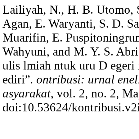
Lailiyah, N., H. B. Utomo, 
Agan, E. Waryanti, S. D. S
Muarifin, E. Puspitoningru
Wahyuni, and M. Y. S. Abria
ulis lmiah ntuk uru D egeri
ediri”.
ontribusi: urnal ene
asyarakat
, vol. 2, no. 2, M
doi:10.53624/kontribusi.v2