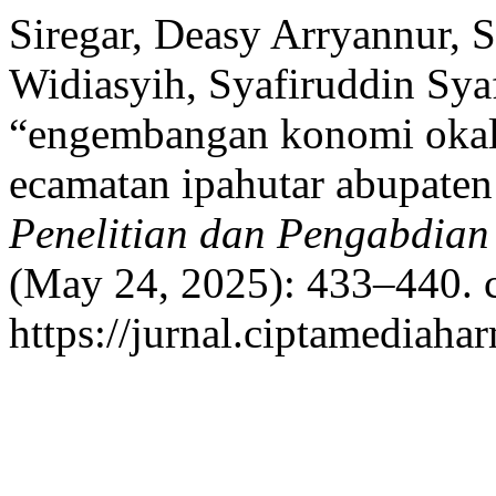
Siregar, Deasy Arryannur, 
Widiasyih, Syafiruddin Sya
“engembangan konomi okal e
ecamatan ipahutar abupaten 
Penelitian dan Pengabdia
(May 24, 2025): 433–440. c
https://jurnal.ciptamediahar