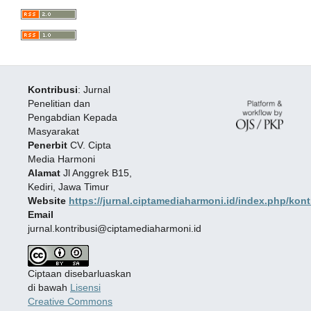
Kontribusi
: Jurnal
Penelitian dan
Pengabdian Kepada
Masyarakat
Penerbit
CV. Cipta
Media Harmoni
Alamat
Jl Anggrek B15,
Kediri, Jawa Timur
Website
https://jurnal.ciptamediaharmoni.id/index.php/kont
Email
jurnal.kontribusi@ciptamediaharmoni.id
Ciptaan disebarluaskan
di bawah
Lisensi
Creative Commons