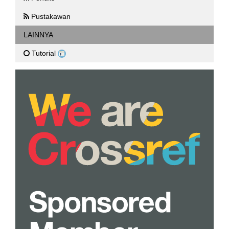
Pustakawan
LAINNYA
Tutorial