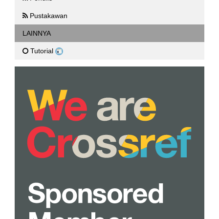
Pustakawan
LAINNYA
Tutorial