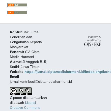
Kontribusi
: Jurnal
Penelitian dan
Pengabdian Kepada
Masyarakat
Penerbit
CV. Cipta
Media Harmoni
Alamat
Jl Anggrek B15,
Kediri, Jawa Timur
Website
https://jurnal.ciptamediaharmoni.id/index.php/kont
Email
jurnal.kontribusi@ciptamediaharmoni.id
Ciptaan disebarluaskan
di bawah
Lisensi
Creative Commons