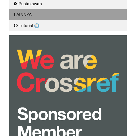
Pustakawan
LAINNYA
Tutorial