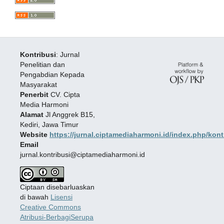
Kontribusi
: Jurnal
Penelitian dan
Pengabdian Kepada
Masyarakat
Penerbit
CV. Cipta
Media Harmoni
Alamat
Jl Anggrek B15,
Kediri, Jawa Timur
Website
https://jurnal.ciptamediaharmoni.id/index.php/kont
Email
jurnal.kontribusi@ciptamediaharmoni.id
Ciptaan disebarluaskan
di bawah
Lisensi
Creative Commons
Atribusi-BerbagiSerupa