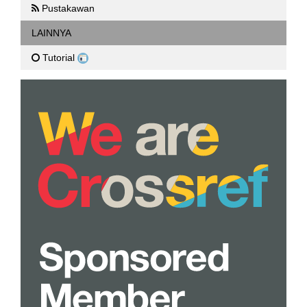
Pustakawan
LAINNYA
Tutorial