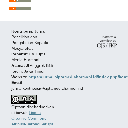
Kontribusi
: Jurnal
Penelitian dan
Pengabdian Kepada
Masyarakat
Penerbit
CV. Cipta
Media Harmoni
Alamat
Jl Anggrek B15,
Kediri, Jawa Timur
Website
https://jurnal.ciptamediaharmoni.id/index.php/kont
Email
jurnal.kontribusi@ciptamediaharmoni.id
Ciptaan disebarluaskan
di bawah
Lisensi
Creative Commons
Atribusi-BerbagiSerupa