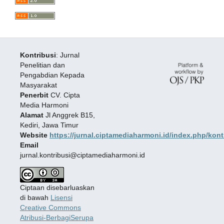
Kontribusi
: Jurnal
Penelitian dan
Pengabdian Kepada
Masyarakat
Penerbit
CV. Cipta
Media Harmoni
Alamat
Jl Anggrek B15,
Kediri, Jawa Timur
Website
https://jurnal.ciptamediaharmoni.id/index.php/kont
Email
jurnal.kontribusi@ciptamediaharmoni.id
Ciptaan disebarluaskan
di bawah
Lisensi
Creative Commons
Atribusi-BerbagiSerupa