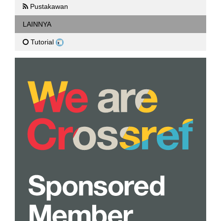
Pustakawan
LAINNYA
Tutorial