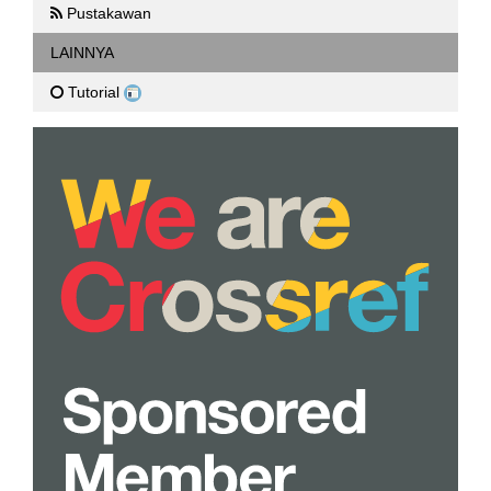
Pustakawan
LAINNYA
Tutorial