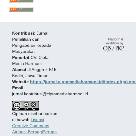
Kontribusi
: Jurnal
Penelitian dan
Pengabdian Kepada
Masyarakat
Penerbit
CV. Cipta
Media Harmoni
Alamat
Jl Anggrek B15,
Kediri, Jawa Timur
Website
https://jurnal.ciptamediaharmoni.id/index.php/kont
Email
jurnal.kontribusi@ciptamediaharmoni.id
Ciptaan disebarluaskan
di bawah
Lisensi
Creative Commons
Atribusi-BerbagiSerupa