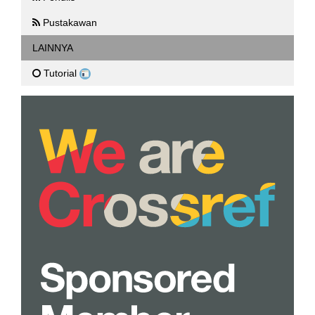
Pustakawan
LAINNYA
Tutorial