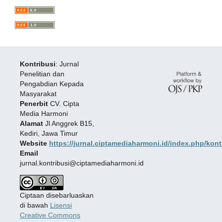
Kontribusi
: Jurnal
Penelitian dan
Pengabdian Kepada
Masyarakat
Penerbit
CV. Cipta
Media Harmoni
Alamat
Jl Anggrek B15,
Kediri, Jawa Timur
Website
https://jurnal.ciptamediaharmoni.id/index.php/kont
Email
jurnal.kontribusi@ciptamediaharmoni.id
Ciptaan disebarluaskan
di bawah
Lisensi
Creative Commons