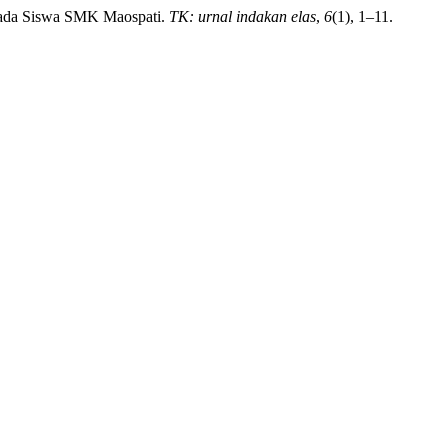
Pada Siswa SMK Maospati.
TK: urnal indakan elas
,
6
(1), 1–11.