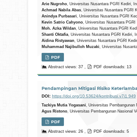
Arie Nugroho
, Universitas Nusantara PGRI Kediri, I
Achmad Nabila Abas
, Universitas Nusantara PGRI K
Anindya Purbasari
, Universitas Nusantara PGRI Ked
Kevin Satrio Cahyono
, Universitas Nusantara PGRI 
Moh. Azka Wildan
, Universitas Nusantara PGRI Kedi
Shanti Oktafia
, Universitas Nusantara PGRI Kediri, 
Aidina Ristyawan
, Universitas Nusantara PGRI Kedir
Muhammad Najibulloh Muzaki
, Universitas Nusant
PDF
Abstract views: 37 ,
PDF downloads: 13
Pendampingan Mitigasi Risiko Keterlamba
DOI:
https://doi.org/10.53624/kontribusi.v7i1.949
Tazkiya Mutia Yogasani
, Universitas Pembangunan 
Agus Ristono
, Universitas Pembangunan Nasional V
PDF
Abstract views: 26 ,
PDF downloads: 5