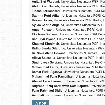
Anita Sari Wardani
, Universitas Nusantara PGRI Ked
Abdul Aziz Hunaifi
, Universitas Nusantara PGRI Ked
Tischa Berlianasari
, Universitas Nusantara PGRI Ked
Sabrina Putri Afifah
, Universitas Nusantara PGRI Ke
Hasyim As’ari
, Universitas Nusantara PGRI Kediri, 
Sylvia Caprie Angelita
, Universitas Nusantara PGRI 
Anggi Purwanti
, Universitas Nusantara PGRI Kediri
Eka Irma Sofiana
, Universitas Nusantara PGRI Kedir
Ratu Ayu Isyana
, Universitas Nusantara PGRI Kediri
Khusnul Khotimah
, Universitas Nusantara PGRI Ked
Ridho Banda Gilardino
, Universitas Nusantara PGRI
Rr. Nova Alena Dewanti
, Universitas Nusantara PGR
Alisya Salsabila
, Universitas Nusantara PGRI Kediri
Sindi Laesa Selviana
, Universitas Nusantara PGRI K
Mohammad Fauzi
, Universitas Nusantara PGRI Kedi
Damar Rizki Agastya
, Universitas Nusantara PGRI K
Muhammad Fajar Ramadhan
, Universitas Nusantar
Ahmad Fajar Permadi
, Universitas Nusantara PGRI 
Nugroho Riziq Darmawan Nata Saputra
, Universit
Fajar Rahmatul Sidiq
, Universitas Nusantara PGRI K
Aan Fatkhurrohman
, Universitas Nusantara PGRI Ke
PDF