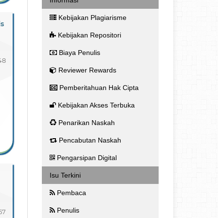
Kebijakan Plagiarisme
s
Kebijakan Repositori
Biaya Penulis
48
Reviewer Rewards
Pemberitahuan Hak Cipta
Kebijakan Akses Terbuka
Penarikan Naskah
Pencabutan Naskah
Pengarsipan Digital
Isu Terkini
Pembaca
Penulis
57