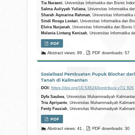
Tia Nuraeni
, Universitas Informatika dan Bisnis Indo
Salma Auliyyah Yuliana
, Universitas Informatika da
Sharah Aqmarina Rahman
, Universitas Informatika
Sindi Rosga Lestari
, Universitas Informatika dan Bi
Elvira Nurjanah
, Universitas Informatika dan Bisnis
Melania Lintang Kenisah
, Universitas Informatika d
PDF
Abstract views: 89 ,
PDF downloads: 57
Sosialisasi Pembuatan Pupuk Biochar da
Tanah di Kalimantan
DOI:
https://doi.org/10.53624/kontribusi.v7i1.926
Dyfa Saubea
, Universitas Muhammadiyah Kalimantan
Tria Apriyanto
, Universitas Muhammadiyah Kalimant
Fenty Fauziah
, Universitas Muhammadiyah Kalimant
PDF
Abstract views: 41 ,
PDF downloads: 30