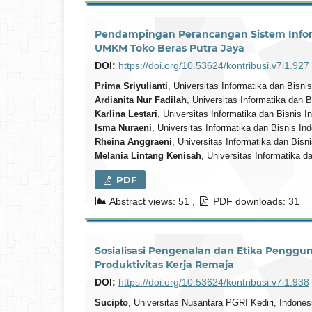
Pendampingan Perancangan Sistem Informa
UMKM Toko Beras Putra Jaya
DOI:
https://doi.org/10.53624/kontribusi.v7i1.927
Prima Sriyulianti
, Universitas Informatika dan Bisni
Ardianita Nur Fadilah
, Universitas Informatika dan 
Karlina Lestari
, Universitas Informatika dan Bisnis 
Isma Nuraeni
, Universitas Informatika dan Bisnis In
Rheina Anggraeni
, Universitas Informatika dan Bisn
Melania Lintang Kenisah
, Universitas Informatika d
PDF
Abstract views: 51 ,
PDF downloads: 31
Sosialisasi Pengenalan dan Etika Pengguna
Produktivitas Kerja Remaja
DOI:
https://doi.org/10.53624/kontribusi.v7i1.938
Sucipto
, Universitas Nusantara PGRI Kediri, Indone