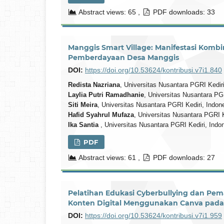
Abstract views: 65 ,
PDF downloads: 33
Manggis Smart Village: Manifestasi Kom
Pemberdayaan Desa Manggis
DOI:
https://doi.org/10.53624/kontribusi.v7i1.840
Redista Nazriana
, Universitas Nusantara PGRI Kedir
Laylia Putri Ramadhanie
, Universitas Nusantara PG
Siti Meira
, Universitas Nusantara PGRI Kediri, Indon
Hafid Syahrul Mufaza
, Universitas Nusantara PGRI 
Ika Santia
, Universitas Nusantara PGRI Kediri, Indo
PDF
Abstract views: 61 ,
PDF downloads: 27
Pelatihan Edukasi Cyberbullying dan Pema
Konten Digital Menggunakan Canva pad
DOI:
https://doi.org/10.53624/kontribusi.v7i1.959