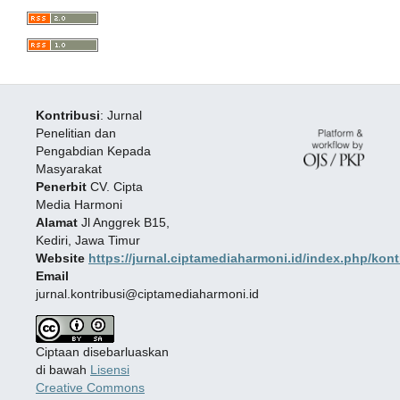
Kontribusi
: Jurnal
Penelitian dan
Pengabdian Kepada
Masyarakat
Penerbit
CV. Cipta
Media Harmoni
Alamat
Jl Anggrek B15,
Kediri, Jawa Timur
Website
https://jurnal.ciptamediaharmoni.id/index.php/kont
Email
jurnal.kontribusi@ciptamediaharmoni.id
Ciptaan disebarluaskan
di bawah
Lisensi
Creative Commons