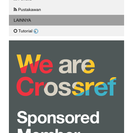
Pustakawan
LAINNYA
Tutorial