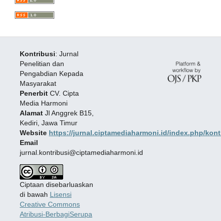
Kontribusi
: Jurnal
Penelitian dan
Pengabdian Kepada
Masyarakat
Penerbit
CV. Cipta
Media Harmoni
Alamat
Jl Anggrek B15,
Kediri, Jawa Timur
Website
https://jurnal.ciptamediaharmoni.id/index.php/kont
Email
jurnal.kontribusi@ciptamediaharmoni.id
Ciptaan disebarluaskan
di bawah
Lisensi
Creative Commons
Atribusi-BerbagiSerupa