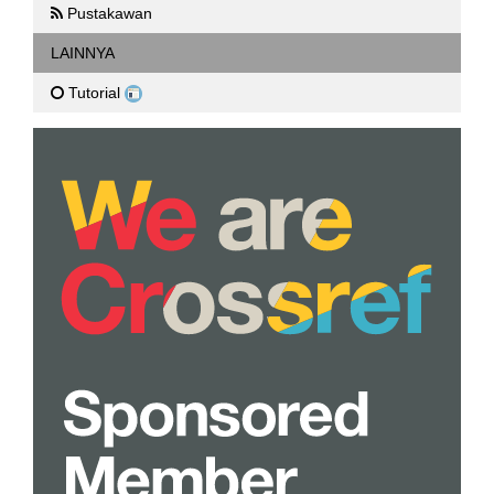
Pustakawan
LAINNYA
Tutorial