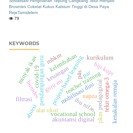
Sosialisasi Pengolahan Tepung Cangkang Telur menjadi
Brownies Cokelat Kukus Kalsium Tinggi di Desa Paya
RejeTamidelem
79
KEYWORDS
mbkm
kelembaban
project-based learning
kurikulum
minyak ikan
pendampingan guru
biji kopi
keuangan
covid-19
par
teacher training
p4s
telur omega-3
guru mi
bumdes
pedagogical
kenakalan remaja
mobilisasi dini
napza
filtrasi
ibu nifas
aborsi
alat ukur
vocational school
pkm
akuntansi digital