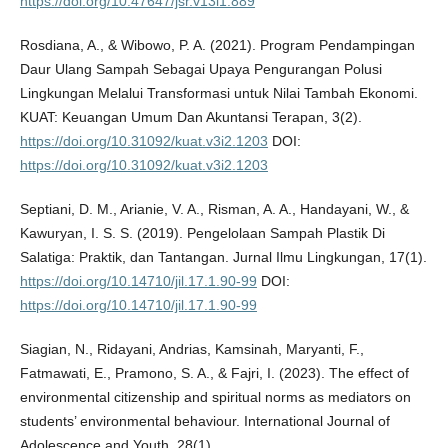
https://doi.org/10.47647/jsr.v13i1.889
Rosdiana, A., & Wibowo, P. A. (2021). Program Pendampingan
Daur Ulang Sampah Sebagai Upaya Pengurangan Polusi
Lingkungan Melalui Transformasi untuk Nilai Tambah Ekonomi.
KUAT: Keuangan Umum Dan Akuntansi Terapan, 3(2).
https://doi.org/10.31092/kuat.v3i2.1203
DOI:
https://doi.org/10.31092/kuat.v3i2.1203
Septiani, D. M., Arianie, V. A., Risman, A. A., Handayani, W., &
Kawuryan, I. S. S. (2019). Pengelolaan Sampah Plastik Di
Salatiga: Praktik, dan Tantangan. Jurnal Ilmu Lingkungan, 17(1).
https://doi.org/10.14710/jil.17.1.90-99
DOI:
https://doi.org/10.14710/jil.17.1.90-99
Siagian, N., Ridayani, Andrias, Kamsinah, Maryanti, F.,
Fatmawati, E., Pramono, S. A., & Fajri, I. (2023). The effect of
environmental citizenship and spiritual norms as mediators on
students’ environmental behaviour. International Journal of
Adolescence and Youth, 28(1).