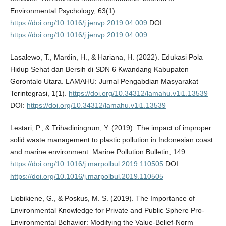
Environmental Psychology, 63(1).
https://doi.org/10.1016/j.jenvp.2019.04.009
DOI:
https://doi.org/10.1016/j.jenvp.2019.04.009
Lasalewo, T., Mardin, H., & Hariana, H. (2022). Edukasi Pola
Hidup Sehat dan Bersih di SDN 6 Kwandang Kabupaten
Gorontalo Utara. LAMAHU: Jurnal Pengabdian Masyarakat
Terintegrasi, 1(1).
https://doi.org/10.34312/lamahu.v1i1.13539
DOI:
https://doi.org/10.34312/lamahu.v1i1.13539
Lestari, P., & Trihadiningrum, Y. (2019). The impact of improper
solid waste management to plastic pollution in Indonesian coast
and marine environment. Marine Pollution Bulletin, 149.
https://doi.org/10.1016/j.marpolbul.2019.110505
DOI:
https://doi.org/10.1016/j.marpolbul.2019.110505
Liobikiene, G., & Poskus, M. S. (2019). The Importance of
Environmental Knowledge for Private and Public Sphere Pro-
Environmental Behavior: Modifying the Value-Belief-Norm