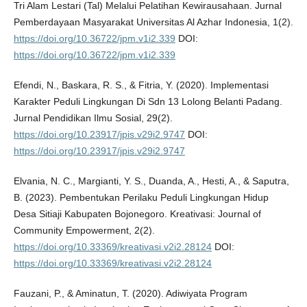
Tri Alam Lestari (Tal) Melalui Pelatihan Kewirausahaan. Jurnal
Pemberdayaan Masyarakat Universitas Al Azhar Indonesia, 1(2).
https://doi.org/10.36722/jpm.v1i2.339
DOI:
https://doi.org/10.36722/jpm.v1i2.339
Efendi, N., Baskara, R. S., & Fitria, Y. (2020). Implementasi
Karakter Peduli Lingkungan Di Sdn 13 Lolong Belanti Padang.
Jurnal Pendidikan Ilmu Sosial, 29(2).
https://doi.org/10.23917/jpis.v29i2.9747
DOI:
https://doi.org/10.23917/jpis.v29i2.9747
Elvania, N. C., Margianti, Y. S., Duanda, A., Hesti, A., & Saputra,
B. (2023). Pembentukan Perilaku Peduli Lingkungan Hidup
Desa Sitiaji Kabupaten Bojonegoro. Kreativasi: Journal of
Community Empowerment, 2(2).
https://doi.org/10.33369/kreativasi.v2i2.28124
DOI:
https://doi.org/10.33369/kreativasi.v2i2.28124
Fauzani, P., & Aminatun, T. (2020). Adiwiyata Program