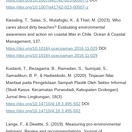
https://doi.org/10.1007/s41742-023-00507-z
DOI:
https://doi.org/10.1007/s41742-023-00507-z
Kiessling, T., Salas, S., Mutafoglu, K., & Thiel, M. (2023). Who
cares about dirty beaches? Evaluating environmental
awareness and action on coastal litter in Chile. Ocean & Coastal
Management, 137.
https://doi.org/10.1016/j.ocecoaman.2016.11.029
DOI:
https://doi.org/10.1016/j.ocecoaman.2016.11.029
Kustanti, T., Rezagama, B., Ramadan, S., Sumiyati, S.,
Samadikun, B. P., & Hadiwidodo, M. (2020). Tinjauan Nilai
Manfaat pada Pengelolaan Sampah Plastik Oleh Sektor Informal
(Studi Kasus: Kecamatan Purwodadi, Kabupaten Grobogan).
Jurnal Ilmu Lingkungan, 18(3).
https://doi.org/10.14710/jil.18.3.495-502
DOI:
https://doi.org/10.14710/jil.18.3.495-502
Lange, F., & Dewitte, S. (2019). Measuring pro-environmental
behavior: Review and recommendations. Journal of