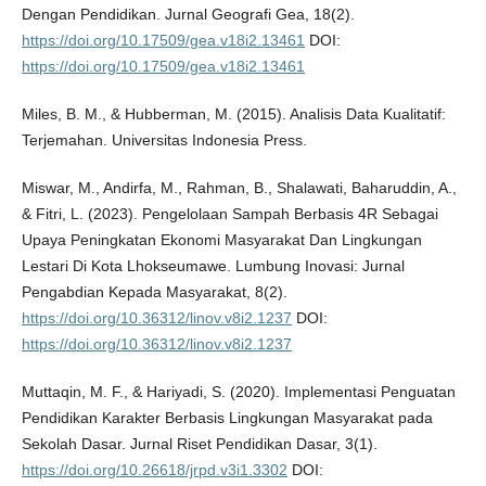
Dengan Pendidikan. Jurnal Geografi Gea, 18(2).
https://doi.org/10.17509/gea.v18i2.13461
DOI:
https://doi.org/10.17509/gea.v18i2.13461
Miles, B. M., & Hubberman, M. (2015). Analisis Data Kualitatif:
Terjemahan. Universitas Indonesia Press.
Miswar, M., Andirfa, M., Rahman, B., Shalawati, Baharuddin, A.,
& Fitri, L. (2023). Pengelolaan Sampah Berbasis 4R Sebagai
Upaya Peningkatan Ekonomi Masyarakat Dan Lingkungan
Lestari Di Kota Lhokseumawe. Lumbung Inovasi: Jurnal
Pengabdian Kepada Masyarakat, 8(2).
https://doi.org/10.36312/linov.v8i2.1237
DOI:
https://doi.org/10.36312/linov.v8i2.1237
Muttaqin, M. F., & Hariyadi, S. (2020). Implementasi Penguatan
Pendidikan Karakter Berbasis Lingkungan Masyarakat pada
Sekolah Dasar. Jurnal Riset Pendidikan Dasar, 3(1).
https://doi.org/10.26618/jrpd.v3i1.3302
DOI: