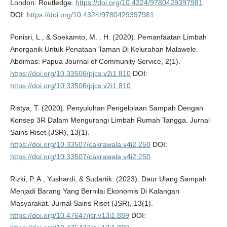
London: Routledge.
https://doi.org/10.4324/9780429397981
DOI:
https://doi.org/10.4324/9780429397981
Ponisri, L., & Soekamto, M. . H. (2020). Pemanfaatan Limbah
Anorganik Untuk Penataan Taman Di Kelurahan Malawele.
Abdimas: Papua Journal of Community Service, 2(1).
https://doi.org/10.33506/pjcs.v2i1.810
DOI:
https://doi.org/10.33506/pjcs.v2i1.810
Ristya, T. (2020). Penyuluhan Pengelolaan Sampah Dengan
Konsep 3R Dalam Mengurangi Limbah Rumah Tangga. Jurnal
Sains Riset (JSR), 13(1).
https://doi.org/10.33507/cakrawala.v4i2.250
DOI:
https://doi.org/10.33507/cakrawala.v4i2.250
Rizki, P. A., Yushardi, & Sudartik. (2023). Daur Ulang Sampah
Menjadi Barang Yang Bernilai Ekonomis Di Kalangan
Masyarakat. Jurnal Sains Riset (JSR), 13(1).
https://doi.org/10.47647/jsr.v13i1.889
DOI: