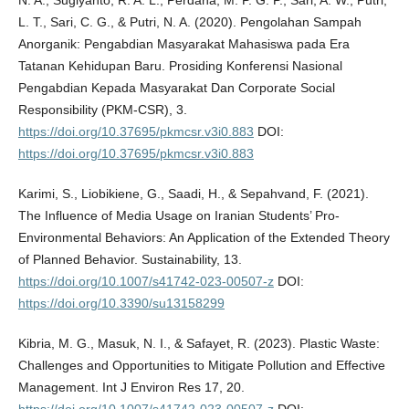
N. A., Sugiyanto, R. A. L., Perdana, M. P. G. P., Sari, A. W., Putri,
L. T., Sari, C. G., & Putri, N. A. (2020). Pengolahan Sampah
Anorganik: Pengabdian Masyarakat Mahasiswa pada Era
Tatanan Kehidupan Baru. Prosiding Konferensi Nasional
Pengabdian Kepada Masyarakat Dan Corporate Social
Responsibility (PKM-CSR), 3.
https://doi.org/10.37695/pkmcsr.v3i0.883
DOI:
https://doi.org/10.37695/pkmcsr.v3i0.883
Karimi, S., Liobikiene, G., Saadi, H., & Sepahvand, F. (2021).
The Influence of Media Usage on Iranian Students’ Pro-
Environmental Behaviors: An Application of the Extended Theory
of Planned Behavior. Sustainability, 13.
https://doi.org/10.1007/s41742-023-00507-z
DOI:
https://doi.org/10.3390/su13158299
Kibria, M. G., Masuk, N. I., & Safayet, R. (2023). Plastic Waste:
Challenges and Opportunities to Mitigate Pollution and Effective
Management. Int J Environ Res 17, 20.