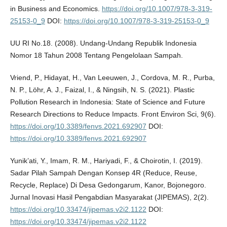
in Business and Economics.
https://doi.org/10.1007/978-3-319-
25153-0_9
DOI:
https://doi.org/10.1007/978-3-319-25153-0_9
UU RI No.18. (2008). Undang-Undang Republik Indonesia
Nomor 18 Tahun 2008 Tentang Pengelolaan Sampah.
Vriend, P., Hidayat, H., Van Leeuwen, J., Cordova, M. R., Purba,
N. P., Löhr, A. J., Faizal, I., & Ningsih, N. S. (2021). Plastic
Pollution Research in Indonesia: State of Science and Future
Research Directions to Reduce Impacts. Front Environ Sci, 9(6).
https://doi.org/10.3389/fenvs.2021.692907
DOI:
https://doi.org/10.3389/fenvs.2021.692907
Yunik’ati, Y., Imam, R. M., Hariyadi, F., & Choirotin, I. (2019).
Sadar Pilah Sampah Dengan Konsep 4R (Reduce, Reuse,
Recycle, Replace) Di Desa Gedongarum, Kanor, Bojonegoro.
Jurnal Inovasi Hasil Pengabdian Masyarakat (JIPEMAS), 2(2).
https://doi.org/10.33474/jipemas.v2i2.1122
DOI:
https://doi.org/10.33474/jipemas.v2i2.1122