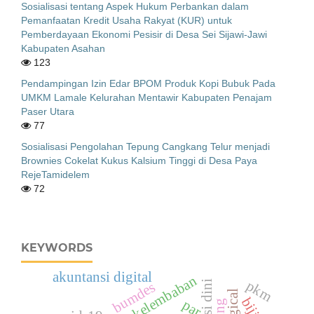
Sosialisasi tentang Aspek Hukum Perbankan dalam
Pemanfaatan Kredit Usaha Rakyat (KUR) untuk
Pemberdayaan Ekonomi Pesisir di Desa Sei Sijawi-Jawi
Kabupaten Asahan
123
Pendampingan Izin Edar BPOM Produk Kopi Bubuk Pada
UMKM Lamale Kelurahan Mentawir Kabupaten Penajam
Paser Utara
77
Sosialisasi Pengolahan Tepung Cangkang Telur menjadi
Brownies Cokelat Kukus Kalsium Tinggi di Desa Paya
RejeTamidelem
72
KEYWORDS
akuntansi digital
kelembaban
pkm
bumdes
par