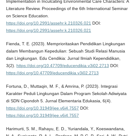
Implementation in Inculcating Environmental Care Characters: A
Literature Review. Proceedings of the 6th International Seminar
on Science Education.
https://doi.org/10.2991/assehr.k.210326.021
DOI:
https://doi.org/10.2991/assehr.k.210326.021
Fienda, T. E. (2023). Memprioritaskan Pendidikan Lingkungan
dalam Membangun Kepedulian: Sebuah Studi Relasi Manusia
dan Lingkungan. Edu Cendikia: Jurnal Ilmiah Kependidikan,
3(2).
https://doi.org/10.47709/educendikia.v3i02.2713
DOI:
https://doi.org/10.47709/educendikia.v3i02.2713
Fortuna, D., Muttaqin, M. F., & Amrina, P. (2023). Integrasi
Karakter Peduli Lingkungan Dalam Program Sekolah Adiwiyata
di SDN Cipondoh 5. Jurnal Elementaria Edukasia, 6(4).
https://doi.org/10.31949/jee.v6i4.7557
DOI:
https://doi.org/10.31949/jee.v6i4.7557
Harimurti, S. M., Rahayu, E. D., Yuriandala, Y., Koeswandana,