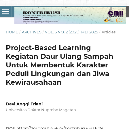
HOME
/
ARCHIVES
/
VOL. 5 NO. 2 (2025): MEI 2025
/
Articles
Project-Based Learning
Kegiatan Daur Ulang Sampah
Untuk Membentuk Karakter
Peduli Lingkungan dan Jiwa
Kewirausahaan
Devi Anggi Friani
Universitas Doktor Nugroho Magetan
DOI:
https://doi.org/10.53624/kontribusi.v5i2.609