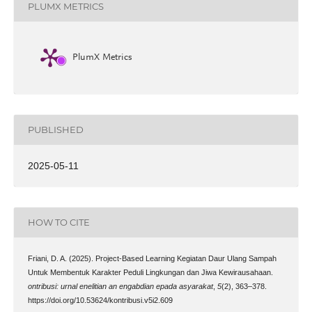
PLUMX METRICS
PlumX Metrics
PUBLISHED
2025-05-11
HOW TO CITE
Friani, D. A. (2025). Project-Based Learning Kegiatan Daur Ulang Sampah
Untuk Membentuk Karakter Peduli Lingkungan dan Jiwa Kewirausahaan.
ontribusi: urnal enelitian an engabdian epada asyarakat
,
5
(2), 363–378.
https://doi.org/10.53624/kontribusi.v5i2.609