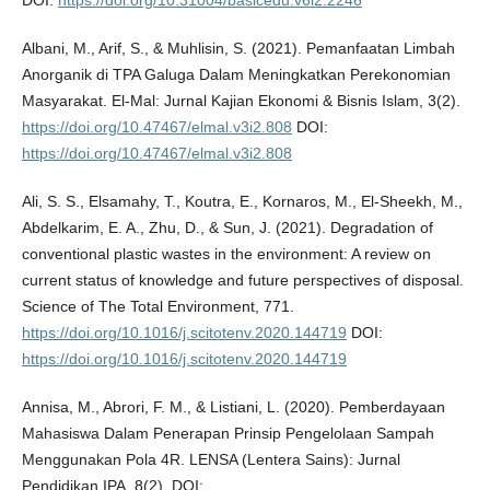
DOI:
https://doi.org/10.31004/basicedu.v6i2.2246
Albani, M., Arif, S., & Muhlisin, S. (2021). Pemanfaatan Limbah
Anorganik di TPA Galuga Dalam Meningkatkan Perekonomian
Masyarakat. El-Mal: Jurnal Kajian Ekonomi & Bisnis Islam, 3(2).
https://doi.org/10.47467/elmal.v3i2.808
DOI:
https://doi.org/10.47467/elmal.v3i2.808
Ali, S. S., Elsamahy, T., Koutra, E., Kornaros, M., El-Sheekh, M.,
Abdelkarim, E. A., Zhu, D., & Sun, J. (2021). Degradation of
conventional plastic wastes in the environment: A review on
current status of knowledge and future perspectives of disposal.
Science of The Total Environment, 771.
https://doi.org/10.1016/j.scitotenv.2020.144719
DOI:
https://doi.org/10.1016/j.scitotenv.2020.144719
Annisa, M., Abrori, F. M., & Listiani, L. (2020). Pemberdayaan
Mahasiswa Dalam Penerapan Prinsip Pengelolaan Sampah
Menggunakan Pola 4R. LENSA (Lentera Sains): Jurnal
Pendidikan IPA, 8(2). DOI: