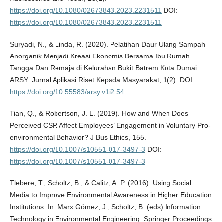
https://doi.org/10.1080/02673843.2023.2231511
DOI:
https://doi.org/10.1080/02673843.2023.2231511
Suryadi, N., & Linda, R. (2020). Pelatihan Daur Ulang Sampah
Anorganik Menjadi Kreasi Ekonomis Bersama Ibu Rumah
Tangga Dan Remaja di Kelurahan Bukit Batrem Kota Dumai.
ARSY: Jurnal Aplikasi Riset Kepada Masyarakat, 1(2). DOI:
https://doi.org/10.55583/arsy.v1i2.54
Tian, Q., & Robertson, J. L. (2019). How and When Does
Perceived CSR Affect Employees’ Engagement in Voluntary Pro-
environmental Behavior? J Bus Ethics, 155.
https://doi.org/10.1007/s10551-017-3497-3
DOI:
https://doi.org/10.1007/s10551-017-3497-3
Tlebere, T., Scholtz, B., & Calitz, A. P. (2016). Using Social
Media to Improve Environmental Awareness in Higher Education
Institutions. In: Marx Gómez, J., Scholtz, B. (eds) Information
Technology in Environmental Engineering. Springer Proceedings