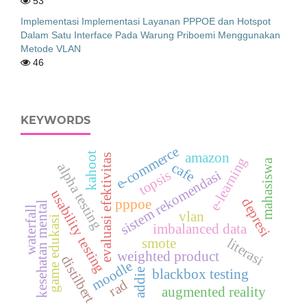
53
Implementasi Implementasi Layanan PPPOE dan Hotspot
Dalam Satu Interface Pada Warung Priboemi Menggunakan
Metode VLAN
46
KEYWORDS
e-commerce
amazon
kahoot
evaluasi efektivitas
e-learning
mahasiswa
cafe
alpha testing
sistem rekomendasi
topsis
usability testing
depresi
pppoe
kesehatan mental
waterfall
vlan
game edukasi
imbalanced data
literasi
smote
weighted product
distilbert
moodle
blackbox testing
addie
rad
augmented reality