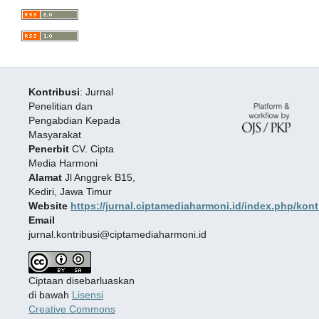
Kontribusi
: Jurnal
Penelitian dan
Pengabdian Kepada
Masyarakat
Penerbit
CV. Cipta
Media Harmoni
Alamat
Jl Anggrek B15,
Kediri, Jawa Timur
Website
https://jurnal.ciptamediaharmoni.id/index.php/kont
Email
jurnal.kontribusi@ciptamediaharmoni.id
Ciptaan disebarluaskan
di bawah
Lisensi
Creative Commons