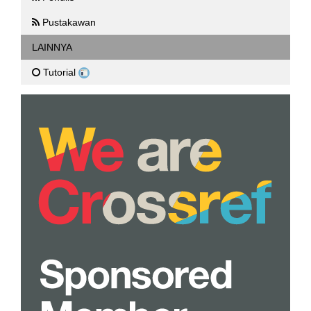
Pustakawan
LAINNYA
Tutorial