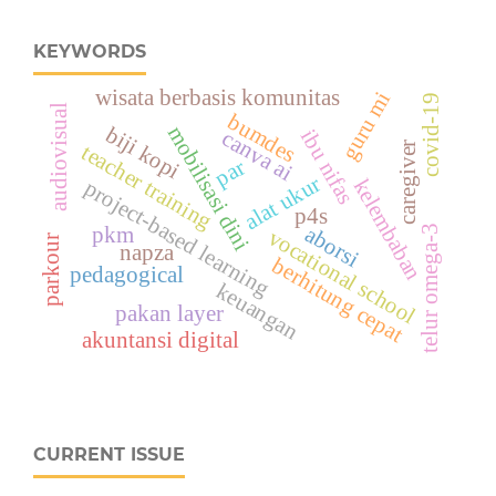
KEYWORDS
wisata berbasis komunitas
guru mi
covid-19
audiovisual
bumdes
biji kopi
mobilisasi dini
ibu nifas
canva ai
caregiver
teacher training
par
alat ukur
kelembaban
project-based learning
p4s
aborsi
pkm
telur omega-3
vocational school
parkour
napza
berhitung cepat
pedagogical
keuangan
pakan layer
akuntansi digital
CURRENT ISSUE