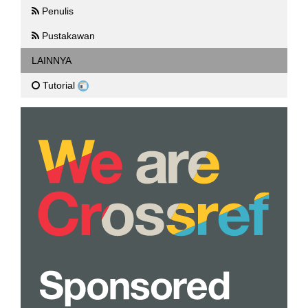
Penulis
Pustakawan
LAINNYA
Tutorial