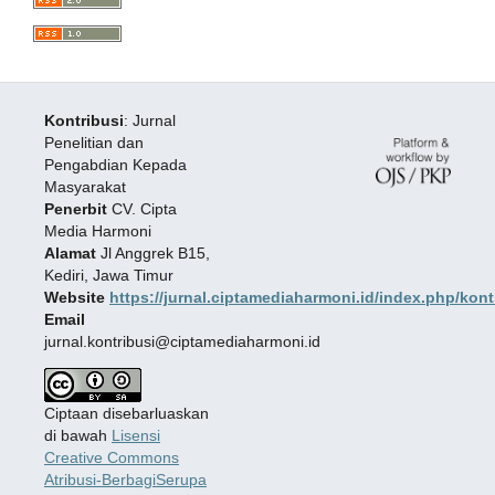
Kontribusi
: Jurnal
Penelitian dan
Pengabdian Kepada
Masyarakat
Penerbit
CV. Cipta
Media Harmoni
Alamat
Jl Anggrek B15,
Kediri, Jawa Timur
Website
https://jurnal.ciptamediaharmoni.id/index.php/kont
Email
jurnal.kontribusi@ciptamediaharmoni.id
Ciptaan disebarluaskan
di bawah
Lisensi
Creative Commons
Atribusi-BerbagiSerupa