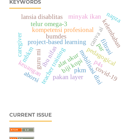
KEYWORDS
napza
minyak ikan
lansia disablitas
kelembaban
telur omega-3
canva ai
kompetensi profesional
caregiver
bumdes
filtrasi
project-based learning
par
ibu nifas
mbkm
pedagogical
teacher training
mobilisasi dini
guru mi
alat ukur
biji kopi
p4s
keuangan
covid-19
pkm
aborsi
pakan layer
CURRENT ISSUE