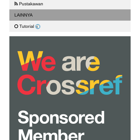
Pustakawan
LAINNYA
Tutorial