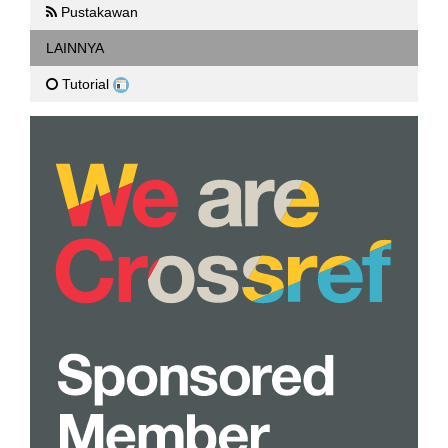
Pustakawan
LAINNYA
Tutorial