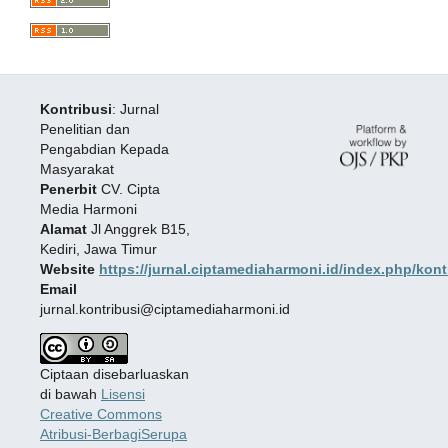
Kontribusi
: Jurnal
Penelitian dan
Pengabdian Kepada
Masyarakat
Penerbit
CV. Cipta
Media Harmoni
Alamat
Jl Anggrek B15,
Kediri, Jawa Timur
Website
https://jurnal.ciptamediaharmoni.id/index.php/kont
Email
jurnal.kontribusi@ciptamediaharmoni.id
Ciptaan disebarluaskan
di bawah
Lisensi
Creative Commons
Atribusi-BerbagiSerupa