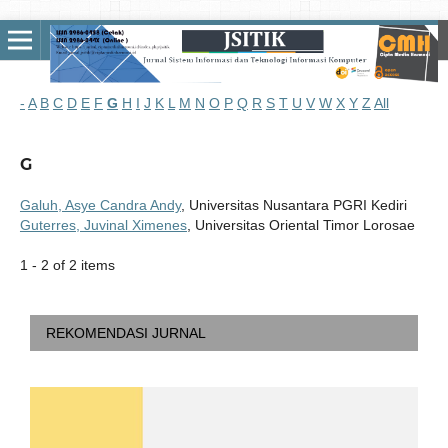
-
A
B
C
D
E
F
G
H
I
J
K
L
M
N
O
P
Q
R
S
T
U
V
W
X
Y
Z
All
G
Galuh, Asye Candra Andy
, Universitas Nusantara PGRI Kediri
Guterres, Juvinal Ximenes
, Universitas Oriental Timor Lorosae
1 - 2 of 2 items
REKOMENDASI JURNAL