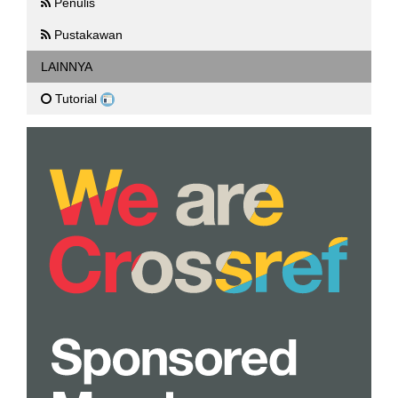
Penulis
Pustakawan
LAINNYA
Tutorial