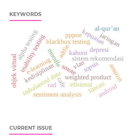
KEYWORDS
al-qur’an
kepuasan
alpha testing
jaringan
pppoe
usability testing
blackbox testing
addie
depresi
moodle
kahoot
objek virtual
sistem rekomendasi
e-learning
vlan
topsis
kedisiplinan
amazon
smote
imbalanced data
weighted product
cafe
literasi
efisiensi
rad
android
sentiment analysis
CURRENT ISSUE