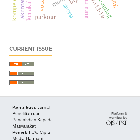
covid-19
guru mi
aborsi
parkour
CURRENT ISSUE
Kontribusi
: Jurnal
Penelitian dan
Pengabdian Kepada
Masyarakat
Penerbit
CV. Cipta
Media Harmoni