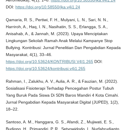
Aeromedika), 4(1), 1–8.
https://doi.org/10.58550/jka.v4i1.24
DOI:
https://doi.org/10.58550/jka.v4i1.24
Qamaria, R. S., Pertiwi, F. H., Mulyani, L. N., Sari, N. N.,
Harriroh, A., Haq, I. N., Nasihatin, S. S., Erlangga, S. A.,
Anisahab, A., & Jannah, M. (2023). Upaya Menciptakan
Lingkungan Sekolah Ramah Anak Melalui Kampanye Stop
Bullying. Kontribusi: Jurnal Penelitian Dan Pengabdian Kepada
Masyarakat, 4(1), 33–46.
https://doi.org/10.53624/KONTRIBUSI.V4I1.265
DOI:
https://doi.org/10.53624/kontribusi.v4i1.265
Rahman, I., Zalukhu, A. V., Aulia, A. R., & Fauzian, M. (2022).
Sosialisasi Fisioterapi Terhadap Pencegahan Postur Tubuh
Yang Buruk Pada Siswa Di SDN Baros Mandiri 4 Kota Cimahi.
Jurnal Pengabdian Kepada Masyarakat Digital (JUPED), 1(2),
18–22.
Santoso, A. M., Hanggara, G. S., Afandi, Z., Mujiwati, E. S.,
Budiono, H., Primandiri, P. R., Setyowidodo, I., Nurfahrudianto,