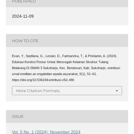
PUBLISHED
2024-11-09
HOW TO CITE
Evan, Y., Sepfiana, G., Lestari, D., Fatmarizka, T., & Pristianto, A. (2024).
Edukasi Koreksi Postur Untuk Mencegah Kelainan Struktur Tulang
Belakang Di SMAN 3 Sukoharjo, Kec. Bendosari, Kab. Sukoharjo.
ontribusi:
urnal enelitian an engabdian epada asyarakat
,
5
(1), 51–61.
https://doi.org/10.53624/kontribusi.v5i1.486
More Citation Formats
ISSUE
Vol. 5 No. 1 (2024): November 2024