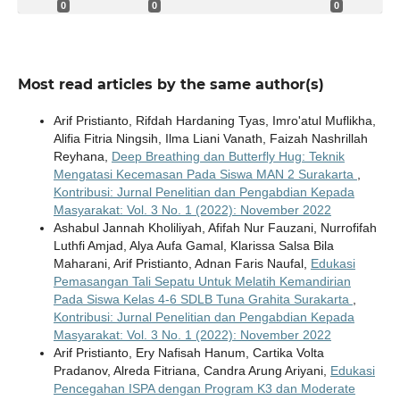
0
0
0
Most read articles by the same author(s)
Arif Pristianto, Rifdah Hardaning Tyas, Imro'atul Muflikha,
Alifia Fitria Ningsih, Ilma Liani Vanath, Faizah Nashrillah
Reyhana,
Deep Breathing dan Butterfly Hug: Teknik
Mengatasi Kecemasan Pada Siswa MAN 2 Surakarta
,
Kontribusi: Jurnal Penelitian dan Pengabdian Kepada
Masyarakat: Vol. 3 No. 1 (2022): November 2022
Ashabul Jannah Kholiliyah, Afifah Nur Fauzani, Nurrofifah
Luthfi Amjad, Alya Aufa Gamal, Klarissa Salsa Bila
Maharani, Arif Pristianto, Adnan Faris Naufal,
Edukasi
Pemasangan Tali Sepatu Untuk Melatih Kemandirian
Pada Siswa Kelas 4-6 SDLB Tuna Grahita Surakarta
,
Kontribusi: Jurnal Penelitian dan Pengabdian Kepada
Masyarakat: Vol. 3 No. 1 (2022): November 2022
Arif Pristianto, Ery Nafisah Hanum, Cartika Volta
Pradanov, Alreda Fitriana, Candra Arung Ariyani,
Edukasi
Pencegahan ISPA dengan Program K3 dan Moderate