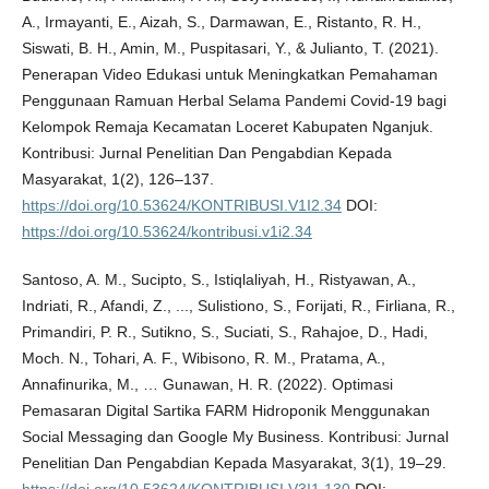
A., Irmayanti, E., Aizah, S., Darmawan, E., Ristanto, R. H.,
Siswati, B. H., Amin, M., Puspitasari, Y., & Julianto, T. (2021).
Penerapan Video Edukasi untuk Meningkatkan Pemahaman
Penggunaan Ramuan Herbal Selama Pandemi Covid-19 bagi
Kelompok Remaja Kecamatan Loceret Kabupaten Nganjuk.
Kontribusi: Jurnal Penelitian Dan Pengabdian Kepada
Masyarakat, 1(2), 126–137.
https://doi.org/10.53624/KONTRIBUSI.V1I2.34
DOI:
https://doi.org/10.53624/kontribusi.v1i2.34
Santoso, A. M., Sucipto, S., Istiqlaliyah, H., Ristyawan, A.,
Indriati, R., Afandi, Z., ..., Sulistiono, S., Forijati, R., Firliana, R.,
Primandiri, P. R., Sutikno, S., Suciati, S., Rahajoe, D., Hadi,
Moch. N., Tohari, A. F., Wibisono, R. M., Pratama, A.,
Annafinurika, M., … Gunawan, H. R. (2022). Optimasi
Pemasaran Digital Sartika FARM Hidroponik Menggunakan
Social Messaging dan Google My Business. Kontribusi: Jurnal
Penelitian Dan Pengabdian Kepada Masyarakat, 3(1), 19–29.