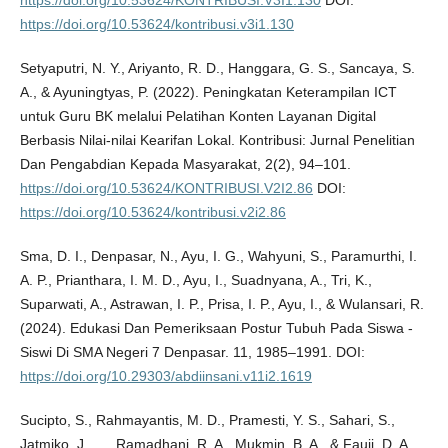
https://doi.org/10.53624/KONTRIBUSI.V3I1.130
DOI:
https://doi.org/10.53624/kontribusi.v3i1.130
Setyaputri, N. Y., Ariyanto, R. D., Hanggara, G. S., Sancaya, S.
A., & Ayuningtyas, P. (2022). Peningkatan Keterampilan ICT
untuk Guru BK melalui Pelatihan Konten Layanan Digital
Berbasis Nilai-nilai Kearifan Lokal. Kontribusi: Jurnal Penelitian
Dan Pengabdian Kepada Masyarakat, 2(2), 94–101.
https://doi.org/10.53624/KONTRIBUSI.V2I2.86
DOI:
https://doi.org/10.53624/kontribusi.v2i2.86
Sma, D. I., Denpasar, N., Ayu, I. G., Wahyuni, S., Paramurthi, I.
A. P., Prianthara, I. M. D., Ayu, I., Suadnyana, A., Tri, K.,
Suparwati, A., Astrawan, I. P., Prisa, I. P., Ayu, I., & Wulansari, R.
(2024). Edukasi Dan Pemeriksaan Postur Tubuh Pada Siswa -
Siswi Di SMA Negeri 7 Denpasar. 11, 1985–1991. DOI:
https://doi.org/10.29303/abdiinsani.v11i2.1619
Sucipto, S., Rahmayantis, M. D., Pramesti, Y. S., Sahari, S.,
Jatmiko, J., ..., Ramadhani, R. A., Mukmin, B. A., & Fauji, D. A.