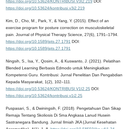
https://doi.org/10.53624/KONTRIBUSI.V3I2.219
DOI:
https://doi.org/10.53624/kontribusi.v3i2.219
Kim, D., Cho, M., Park, Y., & Yang, Y. (2015). Effect of an
exercise program for posture correction on musculoskeletal
pain. Journal of Physical Therapy Science, 27(6), 1791–1794.
https://doi.org/10.1589/jpts.27.1791
DOI:
https://doi.org/10.1589/jpts.27.1791
Ningsih, S., Isa, Y., Qosim, A., & Kuswanto, J. (2021). Pelatihan
Blended Learning Berbasis Edmodo untuk Meningkatkan
Kompetensi Guru. Kontribusi: Jurnal Penelitian Dan Pengabdian
Kepada Masyarakat, 1(2), 102–111.
https://doi.org/10.53624/KONTRIBUSI.V1I2.25
DOI:
https://doi.org/10.53624/kontribusi.v1i2.25
Puspasari, S., & Dwiningsih, F. (2018). Pengetahuan Dan Sikap
Remaja Tentang Skoliosis Di Sma Angkasa Lanud Husein
Sastranegara Bandung. Jurnal Ilmiah JKA (Jurnal Kesehatan