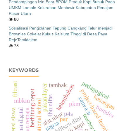
Pendampingan Izin Edar BPOM Produk Kopi Bubuk Pada
UMKM Lamale Kelurahan Mentawir Kabupaten Penajam
Paser Utara
80
Sosialisasi Pengolahan Tepung Cangkang Telur menjadi
Brownies Cokelat Kukus Kalsium Tinggi di Desa Paya
RejeTamidelem
78
KEYWORDS
pedagogical
filtrasi
tambak
kelembaban
pakan layer
project-based learning
berhitung cepat
keuangan
ibu nifas
canva ai
mbkm
vocational school
pkm
bumdes
kompetensi siswa
akuntansi digital
kenakalan remaja
alat ukur
p4s
teacher training
mobilisasi dini
par
napza
biji kopi