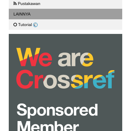
Pustakawan
LAINNYA
Tutorial