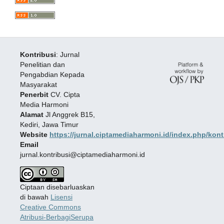
Kontribusi
: Jurnal
Penelitian dan
Pengabdian Kepada
Masyarakat
Penerbit
CV. Cipta
Media Harmoni
Alamat
Jl Anggrek B15,
Kediri, Jawa Timur
Website
https://jurnal.ciptamediaharmoni.id/index.php/kont
Email
jurnal.kontribusi@ciptamediaharmoni.id
Ciptaan disebarluaskan
di bawah
Lisensi
Creative Commons
Atribusi-BerbagiSerupa