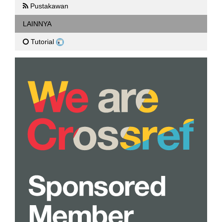
Pustakawan
LAINNYA
Tutorial