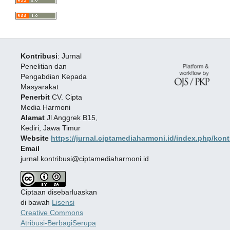
Kontribusi
: Jurnal
Penelitian dan
Pengabdian Kepada
Masyarakat
Penerbit
CV. Cipta
Media Harmoni
Alamat
Jl Anggrek B15,
Kediri, Jawa Timur
Website
https://jurnal.ciptamediaharmoni.id/index.php/kont
Email
jurnal.kontribusi@ciptamediaharmoni.id
Ciptaan disebarluaskan
di bawah
Lisensi
Creative Commons
Atribusi-BerbagiSerupa