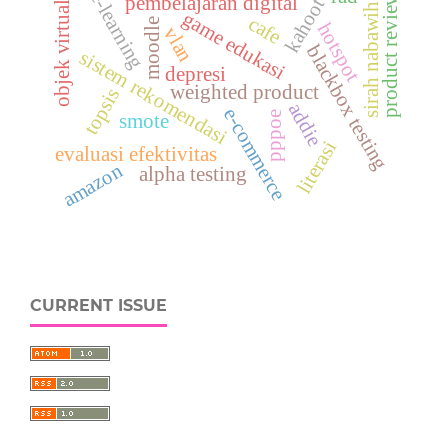
product reviews
e-learning
pembelajaran digital
kahoot
objek virtual
sirah nabawih
game edukasi
cafe
moodle
hotspot
vlan
blackbox testing
sistem rekomendasi
depresi
weighted product
topsis
addie
e-commerce
pppoe
smote
literasi
evaluasi efektivitas
amazon
alpha testing
CURRENT ISSUE