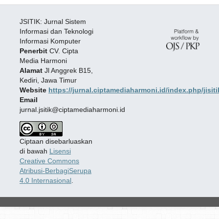
JSITIK: Jurnal Sistem
Informasi dan Teknologi
Informasi Komputer
Penerbit
CV. Cipta
Media Harmoni
Alamat
Jl Anggrek B15,
Kediri, Jawa Timur
Website
https://jurnal.ciptamediaharmoni.id/index.php/jisiti
Email
jurnal.jsitik@ciptamediaharmoni.id
Ciptaan disebarluaskan
di bawah
Lisensi
Creative Commons
Atribusi-BerbagiSerupa
4.0 Internasional
.