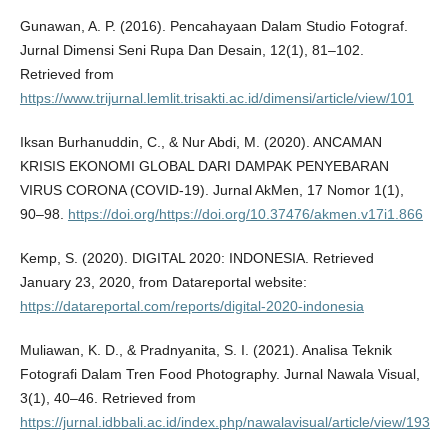
Gunawan, A. P. (2016). Pencahayaan Dalam Studio Fotograf.
Jurnal Dimensi Seni Rupa Dan Desain, 12(1), 81–102.
Retrieved from
https://www.trijurnal.lemlit.trisakti.ac.id/dimensi/article/view/101
Iksan Burhanuddin, C., & Nur Abdi, M. (2020). ANCAMAN
KRISIS EKONOMI GLOBAL DARI DAMPAK PENYEBARAN
VIRUS CORONA (COVID-19). Jurnal AkMen, 17 Nomor 1(1),
90–98.
https://doi.org/https://doi.org/10.37476/akmen.v17i1.866
Kemp, S. (2020). DIGITAL 2020: INDONESIA. Retrieved
January 23, 2020, from Datareportal website:
https://datareportal.com/reports/digital-2020-indonesia
Muliawan, K. D., & Pradnyanita, S. I. (2021). Analisa Teknik
Fotografi Dalam Tren Food Photography. Jurnal Nawala Visual,
3(1), 40–46. Retrieved from
https://jurnal.idbbali.ac.id/index.php/nawalavisual/article/view/193