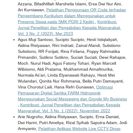
Azzaria, Bifadhlillah Marsheila Islami, Ersa Dwi Nur Aini,
Ari Kurniawan,
Pelatihan Penggunaan QR Code terhadap
Pengembang Kurikulum dalam Menggunakan untuk
Presensi Siswa pada SMK PGRI 2 Kediri
,
Kontribusi:
Jurnal Penelitian dan Pengabdian Kepada Masyarakat:
Vol. 3 No. 2 (2023): Mei 2023
Agus Muji Santoso, Sucipto Sucipto, Hesti Istiqlaliyah,
Aidina Ristyawan, Rini Indriati, Zainal Afandi, Sulistiono
Sulistiono, RR Forijati, Rina Firliana, Poppy Rahmatika
Primandiri, Sutikno Sutikno, Suciati Suciati, Dewi Rahajoe,
Moch. Nurul Hadi, Agus Fatony Tohari, Ryan Marcell
Wibisono, Aldi Pratama, Mukhammad Annafinurika,
Nurmala As'ari, Linda Elyanawati Rahayu, Hesti Mei
Wulandari, Qonita Nur Rohmania, Bella Putri Damayanti,
Vina Churotul Laili, Hana Refri Gunawan,
Optimasi
Pemasaran Digital Sartika FARM Hidroponik
Menggunakan Social Messaging dan Google My Business
,
Kontribusi: Jurnal Penelitian dan Pengabdian Kepada
Masyarakat: Vol. 3 No. 1 (2022): November 2022
Arie Nugroho, Aidina Ristyawan, Sucipto, Erna Daniati,
Dwi Harini, Putri Ameliya, Rizal Syihab Saputra Adam, Jodi
Armyanto,
Pelatihan Aplikasi Website Live CCTV Dinas