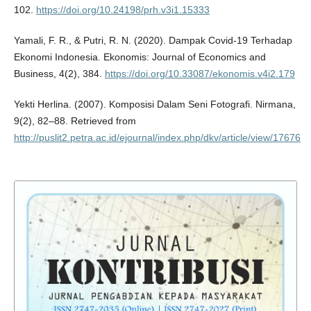
102.
https://doi.org/10.24198/prh.v3i1.15333
Yamali, F. R., & Putri, R. N. (2020). Dampak Covid-19 Terhadap
Ekonomi Indonesia. Ekonomis: Journal of Economics and
Business, 4(2), 384.
https://doi.org/10.33087/ekonomis.v4i2.179
Yekti Herlina. (2007). Komposisi Dalam Seni Fotografi. Nirmana,
9(2), 82–88. Retrieved from
http://puslit2.petra.ac.id/ejournal/index.php/dkv/article/view/17676