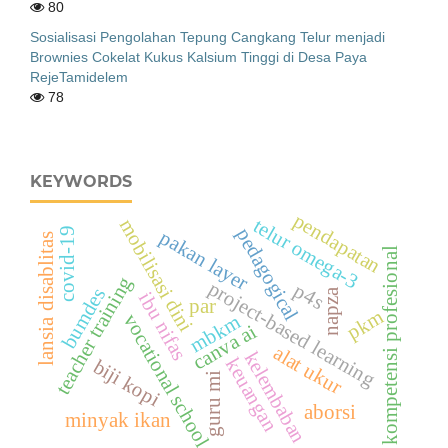
80
Sosialisasi Pengolahan Tepung Cangkang Telur menjadi
Brownies Cokelat Kukus Kalsium Tinggi di Desa Paya
RejeTamidelem
78
KEYWORDS
pendapatan
telur omega-3
mobilisasi dini
pedagogical
covid-19
pakan layer
lansia disablitas
kompetensi profesional
teacher training
project-based learning
p4s
bumdes
napza
ibu nifas
par
pkm
vocational school
mbkm
canva ai
alat ukur
kelembaban
keuangan
biji kopi
guru mi
aborsi
minyak ikan