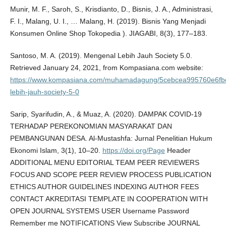
Munir, M. F., Saroh, S., Krisdianto, D., Bisnis, J. A., Administrasi,
F. I., Malang, U. I., … Malang, H. (2019). Bisnis Yang Menjadi
Konsumen Online Shop Tokopedia ). JIAGABI, 8(3), 177–183.
Santoso, M. A. (2019). Mengenal Lebih Jauh Society 5.0.
Retrieved January 24, 2021, from Kompasiana.com website:
https://www.kompasiana.com/muhamadagung/5cebcea995760e6fb
lebih-jauh-society-5-0
Sarip, Syarifudin, A., & Muaz, A. (2020). DAMPAK COVID-19
TERHADAP PEREKONOMIAN MASYARAKAT DAN
PEMBANGUNAN DESA. Al-Mustashfa: Jurnal Penelitian Hukum
Ekonomi Islam, 3(1), 10–20.
https://doi.org/Page
Header
ADDITIONAL MENU EDITORIAL TEAM PEER REVIEWERS
FOCUS AND SCOPE PEER REVIEW PROCESS PUBLICATION
ETHICS AUTHOR GUIDELINES INDEXING AUTHOR FEES
CONTACT AKREDITASI TEMPLATE IN COOPERATION WITH
OPEN JOURNAL SYSTEMS USER Username Password
Remember me NOTIFICATIONS View Subscribe JOURNAL