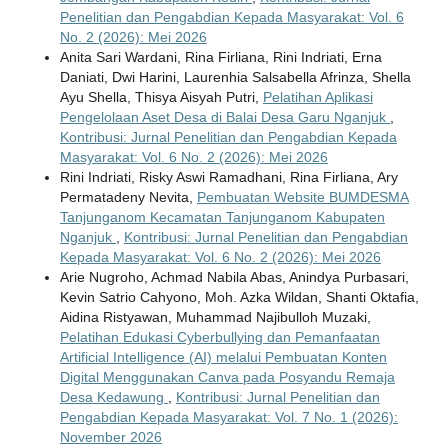
Penelitian dan Pengabdian Kepada Masyarakat: Vol. 6
No. 2 (2026): Mei 2026
Anita Sari Wardani, Rina Firliana, Rini Indriati, Erna
Daniati, Dwi Harini, Laurenhia Salsabella Afrinza, Shella
Ayu Shella, Thisya Aisyah Putri,
Pelatihan Aplikasi
Pengelolaan Aset Desa di Balai Desa Garu Nganjuk
,
Kontribusi: Jurnal Penelitian dan Pengabdian Kepada
Masyarakat: Vol. 6 No. 2 (2026): Mei 2026
Rini Indriati, Risky Aswi Ramadhani, Rina Firliana, Ary
Permatadeny Nevita,
Pembuatan Website BUMDESMA
Tanjunganom Kecamatan Tanjunganom Kabupaten
Nganjuk
,
Kontribusi: Jurnal Penelitian dan Pengabdian
Kepada Masyarakat: Vol. 6 No. 2 (2026): Mei 2026
Arie Nugroho, Achmad Nabila Abas, Anindya Purbasari,
Kevin Satrio Cahyono, Moh. Azka Wildan, Shanti Oktafia,
Aidina Ristyawan, Muhammad Najibulloh Muzaki,
Pelatihan Edukasi Cyberbullying dan Pemanfaatan
Artificial Intelligence (AI) melalui Pembuatan Konten
Digital Menggunakan Canva pada Posyandu Remaja
Desa Kedawung
,
Kontribusi: Jurnal Penelitian dan
Pengabdian Kepada Masyarakat: Vol. 7 No. 1 (2026):
November 2026