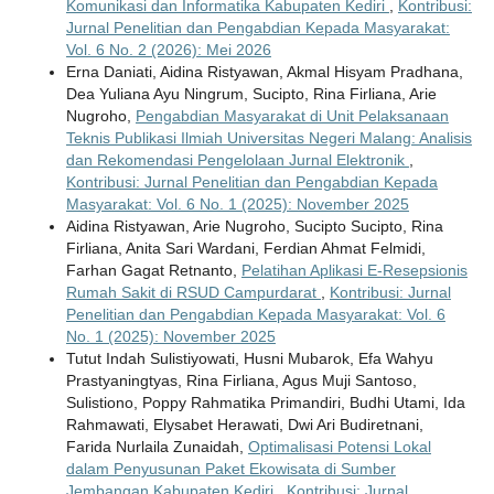
Komunikasi dan Informatika Kabupaten Kediri
,
Kontribusi:
Jurnal Penelitian dan Pengabdian Kepada Masyarakat:
Vol. 6 No. 2 (2026): Mei 2026
Erna Daniati, Aidina Ristyawan, Akmal Hisyam Pradhana,
Dea Yuliana Ayu Ningrum, Sucipto, Rina Firliana, Arie
Nugroho,
Pengabdian Masyarakat di Unit Pelaksanaan
Teknis Publikasi Ilmiah Universitas Negeri Malang: Analisis
dan Rekomendasi Pengelolaan Jurnal Elektronik
,
Kontribusi: Jurnal Penelitian dan Pengabdian Kepada
Masyarakat: Vol. 6 No. 1 (2025): November 2025
Aidina Ristyawan, Arie Nugroho, Sucipto Sucipto, Rina
Firliana, Anita Sari Wardani, Ferdian Ahmat Felmidi,
Farhan Gagat Retnanto,
Pelatihan Aplikasi E-Resepsionis
Rumah Sakit di RSUD Campurdarat
,
Kontribusi: Jurnal
Penelitian dan Pengabdian Kepada Masyarakat: Vol. 6
No. 1 (2025): November 2025
Tutut Indah Sulistiyowati, Husni Mubarok, Efa Wahyu
Prastyaningtyas, Rina Firliana, Agus Muji Santoso,
Sulistiono, Poppy Rahmatika Primandiri, Budhi Utami, Ida
Rahmawati, Elysabet Herawati, Dwi Ari Budiretnani,
Farida Nurlaila Zunaidah,
Optimalisasi Potensi Lokal
dalam Penyusunan Paket Ekowisata di Sumber
Jembangan Kabupaten Kediri
,
Kontribusi: Jurnal