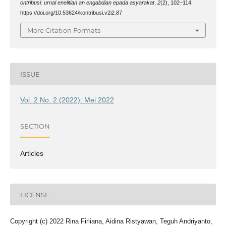
ontribusi: urnal enelitian an engabdian epada asyarakat
,
2
(2), 102–114.
https://doi.org/10.53624/kontribusi.v2i2.87
More Citation Formats
ISSUE
Vol. 2 No. 2 (2022): Mei 2022
SECTION
Articles
LICENSE
Copyright (c) 2022 Rina Firliana, Aidina Ristyawan, Teguh Andriyanto,