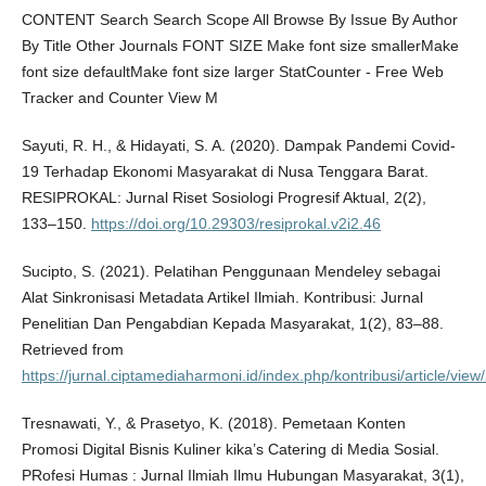
CONTENT Search Search Scope All Browse By Issue By Author
By Title Other Journals FONT SIZE Make font size smallerMake
font size defaultMake font size larger StatCounter - Free Web
Tracker and Counter View M
Sayuti, R. H., & Hidayati, S. A. (2020). Dampak Pandemi Covid-
19 Terhadap Ekonomi Masyarakat di Nusa Tenggara Barat.
RESIPROKAL: Jurnal Riset Sosiologi Progresif Aktual, 2(2),
133–150.
https://doi.org/10.29303/resiprokal.v2i2.46
Sucipto, S. (2021). Pelatihan Penggunaan Mendeley sebagai
Alat Sinkronisasi Metadata Artikel Ilmiah. Kontribusi: Jurnal
Penelitian Dan Pengabdian Kepada Masyarakat, 1(2), 83–88.
Retrieved from
https://jurnal.ciptamediaharmoni.id/index.php/kontribusi/article/view
Tresnawati, Y., & Prasetyo, K. (2018). Pemetaan Konten
Promosi Digital Bisnis Kuliner kika’s Catering di Media Sosial.
PRofesi Humas : Jurnal Ilmiah Ilmu Hubungan Masyarakat, 3(1),